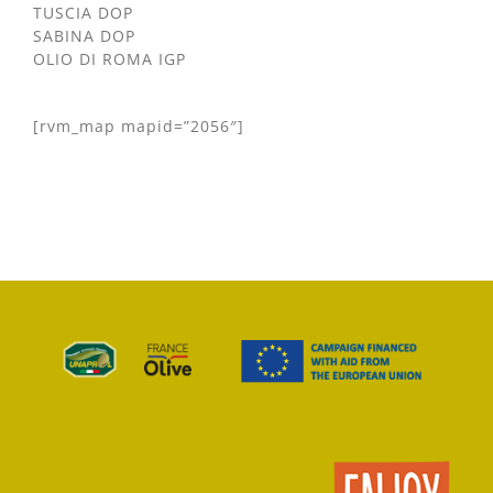
TUSCIA DOP
SABINA DOP
OLIO DI ROMA IGP
[rvm_map mapid=”2056″]