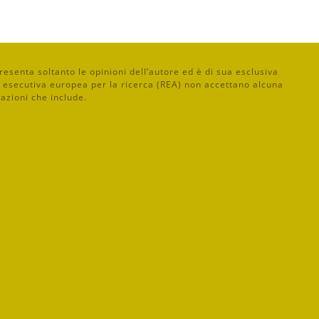
senta soltanto le opinioni dell’autore ed è di sua esclusiva
 esecutiva europea per la ricerca (REA) non accettano alcuna
mazioni che include.