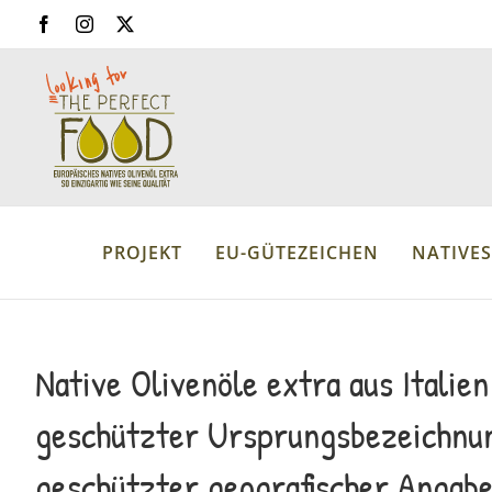
Skip
Facebook
Instagram
X
to
content
PROJEKT
EU-GÜTEZEICHEN
NATIVES
Native Olivenöle extra aus Italien
geschützter Ursprungsbezeichnu
geschützter geografischer Angabe