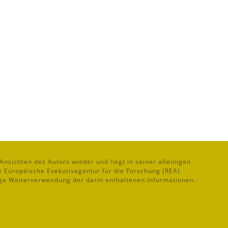
Ansichten des Autors wieder und liegt in seiner alleinigen
 Europäische Exekutivagentur für die Forschung (REA)
ge Weiterverwendung der darin enthaltenen Informationen.