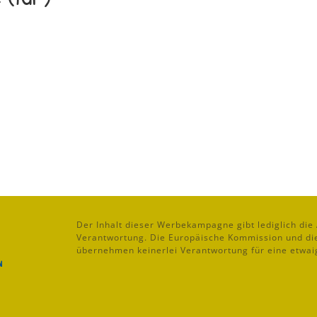
Der Inhalt dieser Werbekampagne gibt lediglich die 
Verantwortung. Die Europäische Kommission und die
übernehmen keinerlei Verantwortung für eine etwai