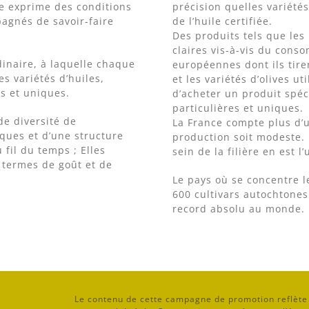
ne exprime des conditions
précision quelles variétés
agnés de savoir-faire
de l’huile certifiée.
Des produits tels que les
claires vis-à-vis du conso
dinaire, à laquelle chaque
européennes dont ils tire
s variétés d’huiles,
et les variétés d’olives u
s et uniques.
d’acheter un produit spéc
particulières et uniques.
e diversité de
La France compte plus d’u
niques et d’une structure
production soit modeste. 
fil du temps ; Elles
sein de la filière en est l
 termes de goût et de
Le pays où se concentre le 
600 cultivars autochtones
record absolu au monde.
Le contenu de cette campagne de promotion reflète u