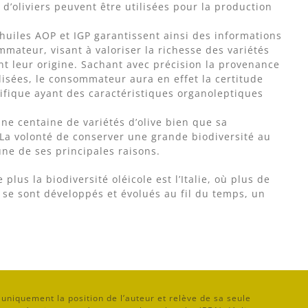
 d’oliviers peuvent être utilisées pour la production
 huiles AOP et IGP garantissent ainsi des informations
mmateur, visant à valoriser la richesse des variétés
nt leur origine. Sachant avec précision la provenance
tilisées, le consommateur aura en effet la certitude
ifique ayant des caractéristiques organoleptiques
ne centaine de variétés d’olive bien que sa
La volonté de conserver une grande biodiversité au
’une de ses principales raisons.
plus la biodiversité oléicole est l’Italie, où plus de
 se sont développés et évolués au fil du temps, un
niquement la position de l’auteur et relève de sa seule